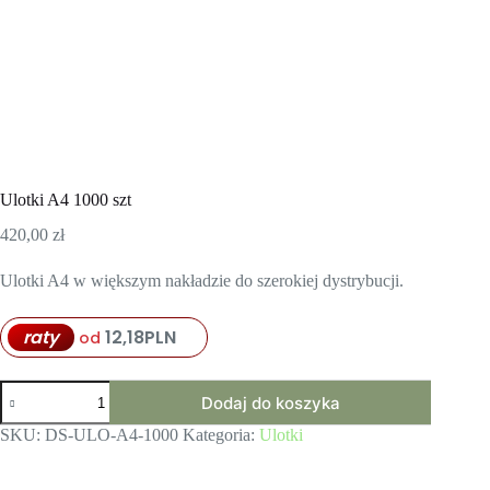
Ulotki A4 1000 szt
420,00
zł
Ulotki A4 w większym nakładzie do szerokiej dystrybucji.
raty
12,18
PLN
od
ilość
Dodaj do koszyka
Ulotki
A4
SKU:
DS-ULO-A4-1000
Kategoria:
Ulotki
1000
szt