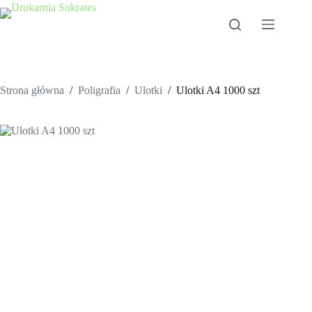
Przejdź
do
treści
Strona główna
/
Poligrafia
/
Ulotki
/
Ulotki A4 1000 szt